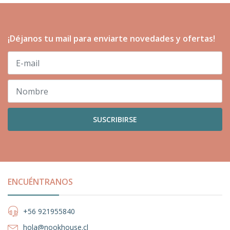
¡Déjanos tu mail para enviarte novedades y ofertas!
SUSCRIBIRSE
ENCUÉNTRANOS
+56 921955840
hola@nookhouse.cl